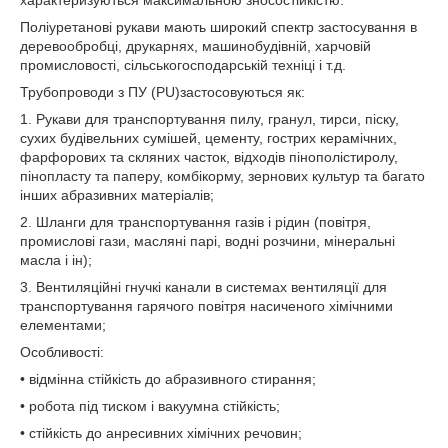
характеризуються максимальною зносостійкістю.
Поліуретанові рукави мають широкий спектр застосування в
деревообробці, друкарнях, машинобудівній, харчовій
промисловості, сільськогосподарській техніці і т.д.
Трубопроводи з ПУ (PU)застосовуються як:
1. Рукави для транспортування пилу, гранул, тирси, піску,
сухих будівельних сумішей, цементу, гострих керамічних,
фарфорових та скляних часток, відходів пінополістиролу,
пінопласту та паперу, комбікорму, зернових культур та багато
інших абразивних матеріалів;
2. Шланги для транспортування газів і рідин (повітря,
промислові гази, масляні парі, водні розчини, мінеральні
масла і ін);
3. Вентиляційні гнучкі канали в системах вентиляції для
транспортування гарячого повітря насиченого хімічними
елементами;
Особливості:
• відмінна стійкість до абразивного стирання;
• робота під тиском і вакуумна стійкість;
• стійкість до анресивних хімічних речовин;