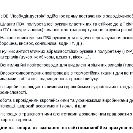
зОВ "Леобудіндустрія" здійснює пряму постачання з заводів-вироб
 Шланги ПВХ, поліуретанові рукави еластичних та стійких до дії х
а ПУ (поліуретанових) шлангів для транспортування стружки різної фр
 Напірно-всмоктуючих ПВХ рукавів для подачі і перекачування різни
борошна, висівок, соняшника, води і т. д.) .
 Гнучких антистатичних абразивостійких рукавів з поліуретану (П
атеріалів (цукор, комбікорм, цемент, пісок, ...).
 Вентиляційні повітропроводи для видалення хімічних випарів (типо
 Високотемпературних повітроводів з термостійких тканин для вент
ипарами, і об'єктів з підвищеною загрозою вибуху.
сі вироби відповідають вимогам європейських і українських стандар
ромисловості.
обота з провідними європейськими та українськими виробниками до
півпраці, широкий асортимент і лояльні ціни.
півпраця з транспортними агентствами дозволяє нам працювати з 
 короткі терміни.
іни на товари, які зазначені на сайті компанії без врахуванн