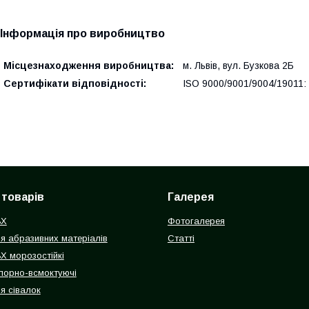
Інформація про виробництво
Місцезнаходження виробництва:
м. Львів, вул. Бузкова 2Б
Сертифікати відповідності:
ISO 9000/9001/9004/19011:
 товарів
Галерея
ВХ
Фотогалерея
я абразивних матеріалів
Статті
Х морозостійкі
порно-всмоктуючі
я сівалок