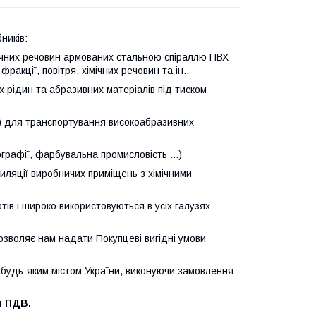
ників:
імічних речовин армованих стальною спіраллю ПВХ
акції, повітря, хімічних речовин та ін..
х рідин та абразивних матеріалів під тиском
УР) для транспортування високоабразивних
графії, фарбувальна промисловість ...)
иляції виробничих приміщень з хімічними
тів і широко використовуються в усіх галузях
зволяє нам надати Покупцеві вигідні умови
будь-яким містом України, виконуючи замовлення
я ПДВ.