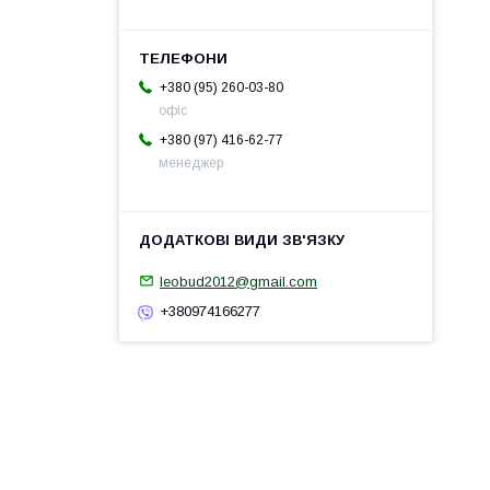
+380 (95) 260-03-80
офіс
+380 (97) 416-62-77
менеджер
leobud2012@gmail.com
+380974166277