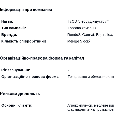
Інформація про компанію
Назва:
ТзОВ "Леобудіндустрія"
Тип компанії:
Торгова компанія
Бренди:
Rondo2, Gamrat, Espiroflex, 
Кількість співробітників:
Менше 5 осіб
Організаційно-правова форма та капітал
Рік заснування:
2009
Організаційно-правова форма:
Товариство з обмеженою в
Ринкова діяльність
Основні клієнти:
Агрокомплекси, меблеве ви
фармацевтична промислові