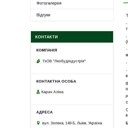
Фотогалерея
Відгуки
Т
-
т
-
КОНТАКТИ
(
-
м
ТзОВ "Леобудіндустрія"
-
-
в
В
п
Карач Аліна
Р
с
С
в
Ц
вул. Зелена, 149 Б, Львів, Україна