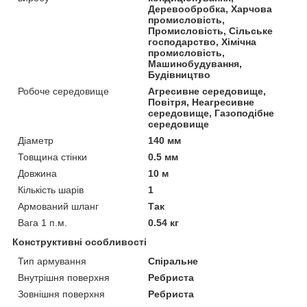
Деревообробка, Харчова
промисловість,
Промисловість, Сільське
господарство, Хімічна
промисловість,
Машинобудування,
Будівництво
Робоче середовище
Агресивне середовище,
Повітря, Неагресивне
середовище, Газоподібне
середовище
Діаметр
140 мм
Товщина стінки
0.5 мм
Довжина
10 м
Кількість шарів
1
Армований шланг
Так
Вага 1 п.м.
0.54 кг
Конструктивні особливості
Тип армування
Спіральне
Внутрішня поверхня
Ребриста
Зовнішня поверхня
Ребриста