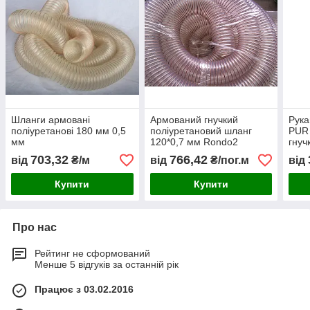
Шланги армовані
Армований гнучкий
Рука
поліуретанові 180 мм 0,5
поліуретановий шланг
PUR 
мм
120*0,7 мм Rondo2
гнуч
польського виробництва
полі
703,32
766,42
від
₴/м
від
₴/пог.м
від
Купити
Купити
Про нас
Рейтинг не сформований
Менше 5 відгуків за останній рік
Працює з 03.02.2016