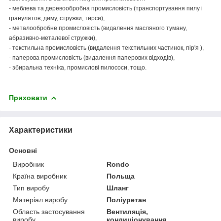
- меблева та деревообробна промисловість (транспортування пилу і
гранулятов, диму, стружки, тирси),
- металообробне промисловість (видалення масляного туману,
абразивно-металевої стружки),
- текстильна промисловість (видалення текстильних частинок, пір'я ),
- паперова промисловість (видалення паперових відходів),
- збиральна техніка, промислові пилососи, тощо.
Приховати
Характеристики
Основні
Виробник
Rondo
Країна виробник
Польща
Тип виробу
Шланг
Матеріал виробу
Поліуретан
Область застосування
Вентиляція,
виробу
кондиціонування,