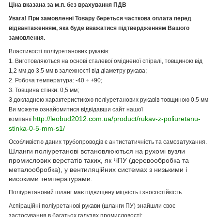
Ціна вказана за м.п. без врахування ПДВ
Увага! При замовленні Товару береться часткова оплата перед
відвантаженням, яка буде вважатися підтвердженням Вашого
замовлення.
Властивості поліуретанових рукавів:
1. Виготовляються на основі сталевої омідненої спіралі, товщиною від
1,2 мм до 3,5 мм в залежності від діаметру рукава;
2. Робоча температура: -40 ÷ +90;
3. Товщина стінки: 0,5 мм;
З докладною характеристикою поліуретанових рукавів товщиною 0,5 мм
Ви можете ознайомитися відвідавши сайт нашої
http://leobud2012.com.ua/product/rukav-z-poliuretanu-
компанії
stinka-0-5-mm-s1/
Особливістю даних трубопроводів є антистатичність та самозатухання.
Шланги поліуретанові встановлюються на рухомі вузли
промислових верстатів таких, як ЧПУ (деревообробка та
металообробка), у вентиляційних системах з низькими і
високими температурами.
Поліуретановий шланг має підвищену міцність і зносостійкість
Аспіраційні поліуретанові рукави (шланги ПУ) знайшли своє
застосування в багатьох галузях промисловості: