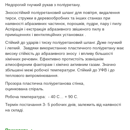
Недорогий гнучкий рукав з поліуретану.
Зносостійкий поліуретановий шланг для повітря, видалення
тирси, стружки в деревообробних та інших станках при
наявності абразивних частинок, порошків, пудри, пару і пилу.
Аспірація і екстракція абразивного звішеного пилу в
приміщеннях і вентиляційних установках .
Стійкий до ударів і тиску поліуретановий шланг. Дуже гнучкий
і легкий. Завдяки використанню пластичного поліуретану має
високу стійкість до абразивного зносу і впливу більшості
хімічних речовин. Ефективно протистоїть зовнішнім
атмосферним факторам і хімічно активним газам. Значно
збільшені межі робочої температури. Стійкий до УФВ і до
теплового випромінювання.
Прозора пластична поліуретанова стінка,
оцинкована спіраль.
Робоча температура: - 40 С… + 90 С.
Термін постачання 3- 5 робочих днів, залежить від наявності
на складі.
Приховати