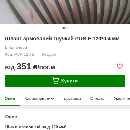
Шланг армований гнучкий PUR E 120*0.4 мм
В наявності
Код: PUR 120 E
Роздріб
351
від
₴/пог.м
Купити
Опис
Характеристики
Доставка
Оплата
Умови п
Опис
Ціна в оголошені на д 120 мм!