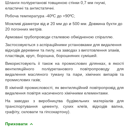
Шланги поліуретанові товщиною стінки 0,7 мм гнучкі,
еластичні та антистатичні.
Робоча температура -40ºС до +90ºС;
Можливі діаметри від ø 20 мм до ø 500 мм. Довжина бухти до
20 погонних метрів.
Армовані трубопроводи сталевою обмідненою спіраллю.
Застосовуються з аспіраційними установками для видалення
відходів деревини та пилу, на заводах з виготовлення злаків,
пластівців, круп, борошна, борошняних сумішей.
Використовують ії також на промислових ділянках, в якості
вентиляційного поліуретанового повітропроводу для
видалення масляного туману та пари, хімічних випарів та
промислових газів;
В хімічній промисловості, як вентиляційний повітропровід для
видалення повітря насиченого хімічними елементами.
На заводах з виробництва будівельних матеріалів для
транспортування цементу, сухих клеїв, відходів вапна,
графіту, скловати та гіпсокартону).
Приховати