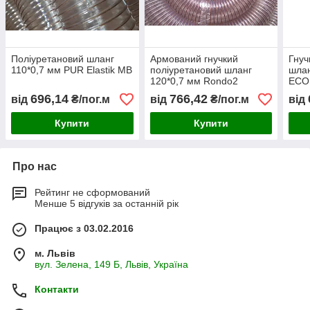
Поліуретановий шланг
Армований гнучкий
Гнуч
110*0,7 мм PUR Elastik MB
поліуретановий шланг
шлан
120*0,7 мм Rondo2
ECO
польського виробництва
696,14
766,42
від
₴/пог.м
від
₴/пог.м
від
Купити
Купити
Про нас
Рейтинг не сформований
Менше 5 відгуків за останній рік
Працює з 03.02.2016
м. Львів
вул. Зелена, 149 Б, Львів, Україна
Контакти