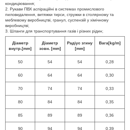
кондиціювання;
2. Рукави ПВХ аспіраційні в системах промислового
пиловидалення, витяжки тирси, стружки в столярному та
меблевому виробництві, гранул, суспензій у хімічному
виробництві;
3. Шланги для транспортування газів і різних рідин;
Діаметр
Діаметр
Радіус згину
Вага[kg/m]
внутр.[mm]
зовн. [mm]
[mm]
50
54
54
0,28
60
64
64
0,30
70
74
74
0,33
80
84
84
0,35
85
89
89
0,36
90
94
94
0,39