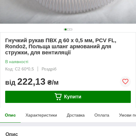
Гнучкий рукав ПВХ д 60 х 0,5 мм, PCV FL,
Rondo2, Польща шланг армований для
стружки, для вентиляції
В наявності
Код: С2 60*0,5
Роздріб
222,13
від
₴/м
Купити
Опис
Характеристики
Доставка
Оплата
Умови п
Опис