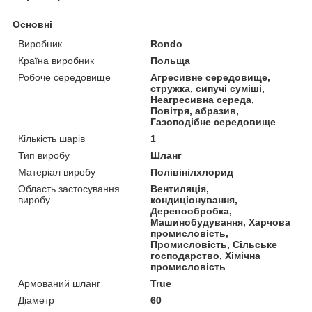
Основні
Виробник
Rondo
Країна виробник
Польща
Робоче середовище
Агресивне середовище,
стружка, сипучі суміші,
Неагресивна середа,
Повітря, абразив,
Газоподібне середовище
Кількість шарів
1
Тип виробу
Шланг
Матеріал виробу
Полівінілхлорид
Область застосування
Вентиляція,
виробу
кондиціонування,
Деревообробка,
Машинобудування, Харчова
промисловість,
Промисловість, Сільське
господарство, Хімічна
промисловість
Армований шланг
True
Діаметр
60