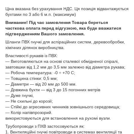
Ціна вказана без урахування НДС. Ця позиція відвантажується
бухтами по 3 або 6 м.п. (максимум)
Внимание! Під час замовлення Товара береться
часткова оплата перед відгузкою, яка буде вважатися
підтвердженням Вашого замовлення.
Шланги ПВХ гнучкі для аспіраційних систем, деревообробки,
хімічних ділянок виробництва.
Властивості рукавів із ПВХ:
— Виготовляються на основі сталевої обмідненої спіралі,
завтовшки від 1,2 мм до 3,5 мм залежно від діаметра рукава;
— Робоча температура: -0 ÷ +70 С;
— Товщина стінки: 0,5 мм;
— Діаметри — від 20 мм до 500 мм.
— Довжина бухти — від 3 до 15 погонних метрів
— Дуже гнучкі,
— Не схильні до корозії;
— Стійкі до агресивних чинників зовнішнього середовища;
— Колір напівпрозорий.
використовуються для встановлення на рухомі вузли.
Трубопроводи з ПХВ застосовуються як:
1. Вентиляційні гнучкі повітроводи в системах вентиляції та