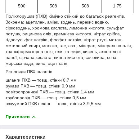
500
508
508
1,75
Поліхлорушив (ПХВ) хімічно стійкий до багатьох реагентів.
Зокрема: ацетилен, аміак, водень, перекис водню,
сірководень, хромова кислота, лимонна кислота, сульфат
потушу, рицинова олія, кремнієва кислота, нітрат срібла,
гідросульфат натрію, фосфат натрію, нітрат ртуті, метан,
метиловий спирт, молоко, гас, азот, мінерал, мінеральна олія,
трансформаторна олія, олія та жири, кисень, алкогольні
напої, сірчана кислота, винна кислота, сечовина, сеча,
морська вода, вино, оцет та ін.
Різновиди ПВХ шлангів
шланги ПХВ — товщ. стінки 0,7 мм
рукави ПХВ — товщ. стінки 0,9 мм
повітропроникні ПХВ — товщ. стінки 1,4 мм
трубопровід ПХВ — товщ. стінки 0,5 мм
вакуумний ПХВ шланг — товщ. стінки 3-9,5 мм
Приховати
Характеристики