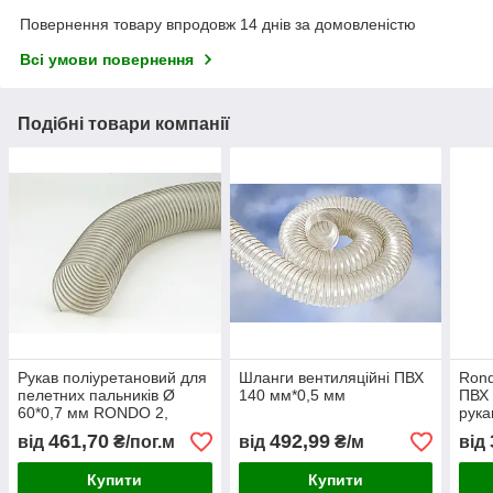
Повернення товару впродовж 14 днів за домовленістю
Всі умови повернення
Подібні товари компанії
Рукав поліуретановий для
Шланги вентиляційні ПВХ
Rond
пелетних пальників Ø
140 мм*0,5 мм
ПВХ 
60*0,7 мм RONDO 2,
рука
Польща, абразивостійкий
сист
461,70
492,99
від
₴/пог.м
від
₴/м
від
гнучкий шланг
Купити
Купити