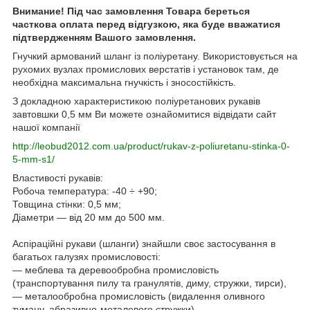
Внимание! Під час замовлення Товара береться
часткова оплата перед відгузкою, яка буде вважатися
підтвердженням Вашого замовлення.
Гнучкий армований шланг із поліуретану. Використовується на
рухомих вузлах промислових верстатів і установок там, де
необхідна максимальна гнучкість і зносостійкість.
З докладною характеристикою поліуретанових рукавів
завтовшки 0,5 мм Ви можете ознайомитися відвідати сайт
нашої компанії
http://leobud2012.com.ua/product/rukav-z-poliuretanu-stinka-0-
5-mm-s1/
Властивості рукавів:
Робоча температура: -40 ÷ +90;
Товщина стінки: 0,5 мм;
Діаметри — від 20 мм до 500 мм.
Аспіраційні рукави (шланги) знайшли своє застосування в
багатьох галузях промисловості:
— меблева та деревообробна промисловість
(транспортування пилу та гранулятів, диму, стружки, тирси),
— металообробна промисловість (видалення оливного
туману, абразивно-металевого стружки),