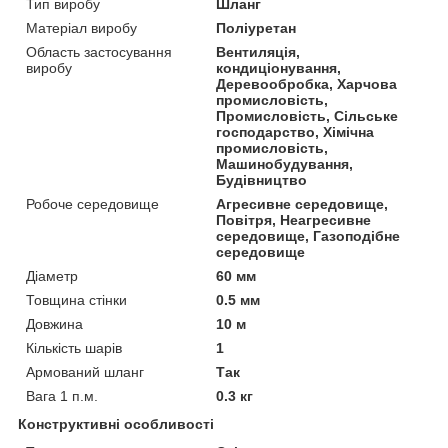
Тип виробу
Шланг
Матеріал виробу
Поліуретан
Область застосування
Вентиляція,
виробу
кондиціонування,
Деревообробка, Харчова
промисловість,
Промисловість, Сільське
господарство, Хімічна
промисловість,
Машинобудування,
Будівництво
Робоче середовище
Агресивне середовище,
Повітря, Неагресивне
середовище, Газоподібне
середовище
Діаметр
60 мм
Товщина стінки
0.5 мм
Довжина
10 м
Кількість шарів
1
Армований шланг
Так
Вага 1 п.м.
0.3 кг
Конструктивні особливості