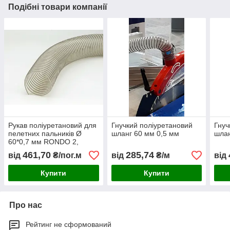
Подібні товари компанії
Рукав поліуретановий для
Гнучкий поліуретановий
Гнуч
пелетних пальників Ø
шланг 60 мм 0,5 мм
шлан
60*0,7 мм RONDO 2,
Польща, абразивостійкий
461,70
285,74
від
₴/пог.м
від
₴/м
від
гнучкий шланг
Купити
Купити
Про нас
Рейтинг не сформований