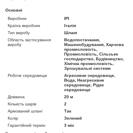
Основні
Виробник
IPI
Країна виробник
Італія
Тип виробу
Шланг
Область застосування
Водопостачання,
виробу
Машинобудування, Харчова
промисловість,
Промисловість, Сільське
господарство, Будівництво,
Хімічна промисловість,
Зрошувальні системи
Робоче середовище
Агресивне середовище,
Вода, Неагресивне
середовище, Рідке
середовище
Довжина
20 м
Кількість шарів
2
Армований шланг
Так
Колір
Зелений
Гарантійний термін
3 міс