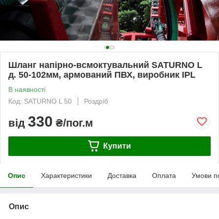
Шланг напірно-всмоктувальний SATURNO L
д. 50-102мм, армований ПВХ, виробник IPL
В наявності
Код: SATURNO L 50
Роздріб
330
від
₴/пог.м
Купити
Опис
Характеристики
Доставка
Оплата
Умови п
Опис