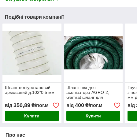
Подібні товари компанії
Шланг поліуретановий
Шланг пвх для
Гнуч
армований д.102*0,5 мм
асенізатора AGRO-2,
з по
Gamrat шланг для
мм д
фекального насоса від д
спри
350,89
400
від
₴/пог.м
від
₴/пог.м
від
50, 63, 75,80 до 100 мм
Купити
Купити
Про нас