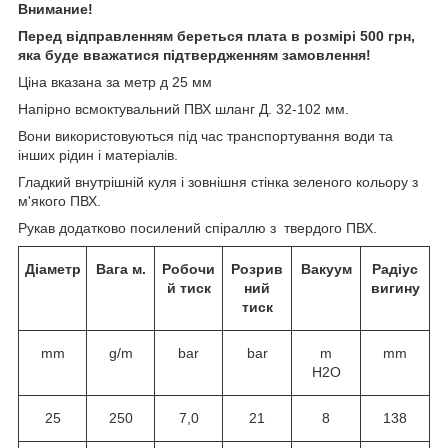
Внимание!
Перед відправленням береться плата в розмірі 500 грн,
яка буде вважатися підтвердженням замовлення!
Ціна вказана за метр д 25 мм
Напірно всмоктувальний ПВХ шланг Д. 32-102 мм.
Вони використовуються під час транспортування води та
інших рідин і матеріалів.
Гладкий внутрішній куля і зовнішня стінка зеленого кольору з
м'якого ПВХ.
Рукав додатково посилений спіраллю з твердого ПВХ.
Діаметр
Вага м.
Робочи
Розрив
Вакуум
Радіус
й тиск
ний
вигину
тиск
mm
g/m
bar
bar
m
mm
H2O
25
250
7,0
21
8
138