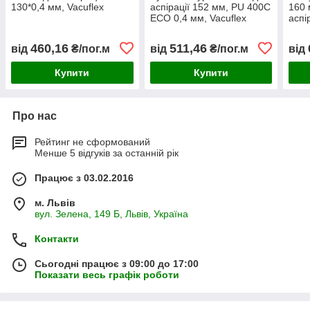
130*0,4 мм, Vacuflex
аспірації 152 мм, PU 400C
160 
ECO 0,4 мм, Vacuflex
аспі
460,16
511,46
від
₴/пог.м
від
₴/пог.м
від
Купити
Купити
Про нас
Рейтинг не сформований
Менше 5 відгуків за останній рік
Працює з 03.02.2016
м. Львів
вул. Зелена, 149 Б, Львів, Україна
Контакти
Сьогодні працює з 09:00 до 17:00
Показати весь графік роботи