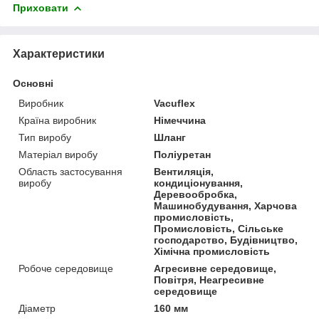
Приховати
Характеристики
Основні
Виробник
Vacuflex
Країна виробник
Німеччина
Тип виробу
Шланг
Матеріал виробу
Поліуретан
Область застосування
Вентиляція,
виробу
кондиціонування,
Деревообробка,
Машинобудування, Харчова
промисловість,
Промисловість, Сільське
господарство, Будівництво,
Хімічна промисловість
Робоче середовище
Агресивне середовище,
Повітря, Неагресивне
середовище
Діаметр
160 мм