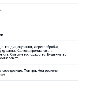
а
ан
ія, кондиціонування, Деревообробка,
дування, Харчова промисловість,
вість, Сільське господарство, Будівництво,
промисловість
е середовище, Повітря, Неагресивне
ище