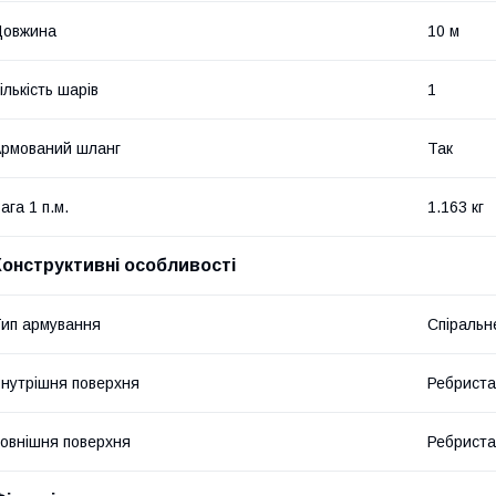
Довжина
10 м
ількість шарів
1
рмований шланг
Так
ага 1 п.м.
1.163 кг
Конструктивні особливості
ип армування
Спіральн
нутрішня поверхня
Ребриста
овнішня поверхня
Ребриста