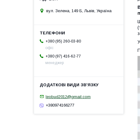
В
вул. Зелена, 149 Б, Львів, Україна
Ш
(
з
+380 (95) 260-03-80
У
офіс
П
+380 (97) 416-62-77
менеджер
leobud2012@gmail.com
+380974166277