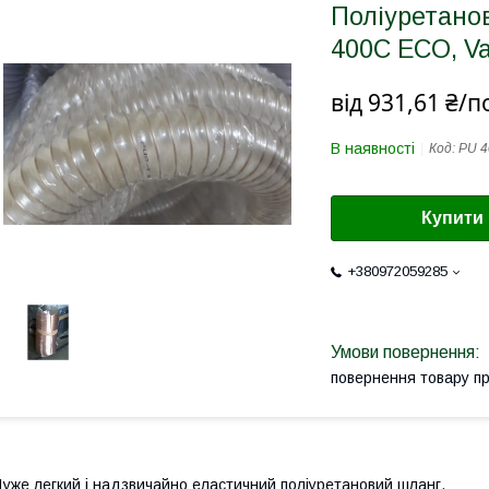
Поліуретанов
400C ECO, Va
від
931,61 ₴/п
В наявності
Код:
PU 4
Купити
+380972059285
повернення товару п
уже легкий і надзвичайно еластичний поліуретановий шланг.