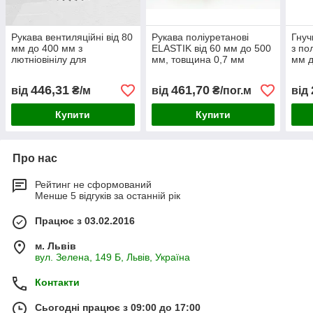
Рукава вентиляційні від 80
Рукава поліуретанові
Гнуч
мм до 400 мм з
ELASTIK від 60 мм до 500
з по
лютніовінілу для
мм, товщина 0,7 мм
мм д
зварювальних апаратів,
RONDO2 (Польща), для
спри
плазморізки, Польща
абразивних матеріалів
446,31
461,70
від
₴/м
від
₴/пог.м
від
Купити
Купити
Про нас
Рейтинг не сформований
Менше 5 відгуків за останній рік
Працює з 03.02.2016
м. Львів
вул. Зелена, 149 Б, Львів, Україна
Контакти
Сьогодні працює з 09:00 до 17:00