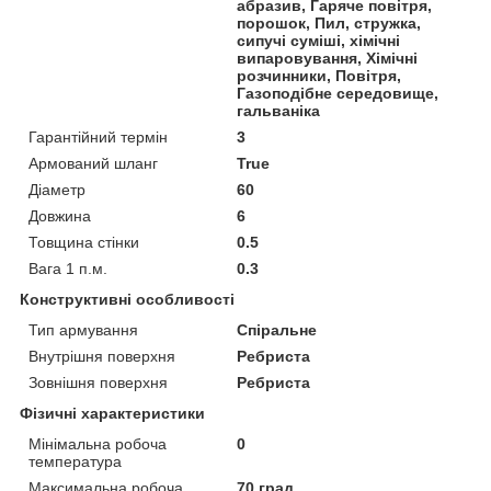
абразив, Гаряче повітря,
порошок, Пил, стружка,
сипучі суміші, хімічні
випаровування, Хімічні
розчинники, Повітря,
Газоподібне середовище,
гальваніка
Гарантійний термін
3
Армований шланг
True
Діаметр
60
Довжина
6
Товщина стінки
0.5
Вага 1 п.м.
0.3
Конструктивні особливості
Тип армування
Спіральне
Внутрішня поверхня
Ребриста
Зовнішня поверхня
Ребриста
Фізичні характеристики
Мінімальна робоча
0
температура
Максимальна робоча
70 град.