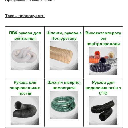
Також пропонуємо:
ПВХ рукава для
Шланги, рукава з
Високотемперату
вентиляції
Поліуретану
рні
повітропроводи
Рукава для
Шланги напірно-
Рукава для
зварювальних
всмоктуючі
видалення газів з
постів
СТО