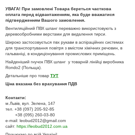
УВАГА! При замовлені Товара береться часткова
оплата перед відвантаженням, яка буде вважатися
підтвердженням Вашого замовлення.
Вентиляційний ПВХ шланг переважно використовують з
деревообробними верстами для видалення тирси.
Широко застосовується пвх рукави в аспіраційних системах
для транспортування повітря з вмістом хімічних речовин, в
гальваніці, в кондиціонування промислових приміщень.
Найденіший гнучок ПВХ шланг у товарній лінійці виробника
Rondo2 (Польща).
Детальніше про товар
ТУТ
Ціна вказана без врахування ПДВ
Контакти:
м.Львів, вул. Зелена, 147
тел. +38 (097) 205-92-85
+38 (095) 260-03-80
e-mail: leobud2012@gmail.com
сайт:
https://leobud2012.com.ua
Працюємо по всій Україні!