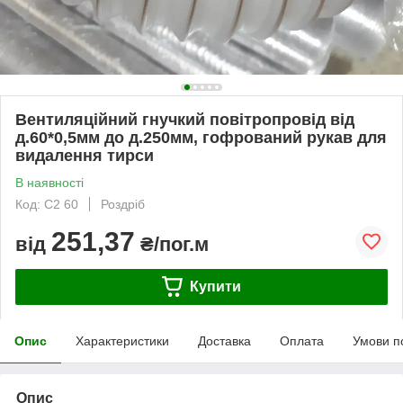
Вентиляційний гнучкий повітропровід від
д.60*0,5мм до д.250мм, гофрований рукав для
видалення тирси
В наявності
Код: С2 60
Роздріб
251,37
від
₴/пог.м
Купити
Опис
Характеристики
Доставка
Оплата
Умови п
Опис