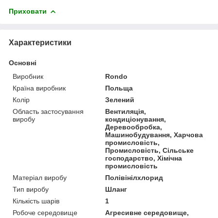
Приховати
Характеристики
Основні
Виробник
Rondo
Країна виробник
Польща
Колір
Зелений
Область застосування
Вентиляція,
виробу
кондиціонування,
Деревообробка,
Машинобудування, Харчова
промисловість,
Промисловість, Сільське
господарство, Хімічна
промисловість
Матеріал виробу
Полівінілхлорид
Тип виробу
Шланг
Кількість шарів
1
Робоче середовище
Агресивне середовище,